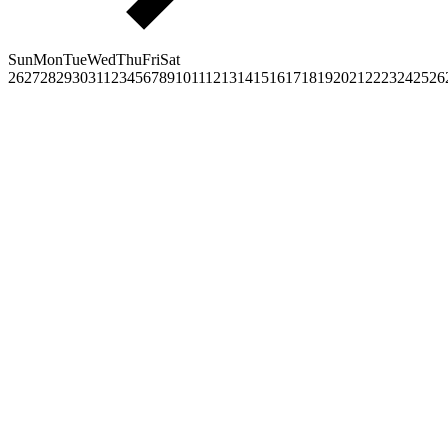
Sun
Mon
Tue
Wed
Thu
Fri
Sat
26
27
28
29
30
31
1
2
3
4
5
6
7
8
9
10
11
12
13
14
15
16
17
18
19
20
21
22
23
24
25
26