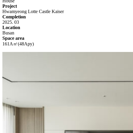
House
Project
Hwamyeong Lotte Castle Kaiser
Completion
2025. 03
Location
Busan
Space area
161A㎡(48Apy)